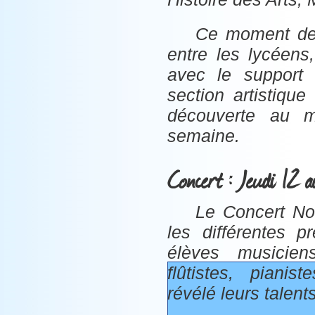
Ce moment de 
entre les lycéens
avec le support 
section artistiqu
découverte au m
semaine.
Concert : Jeudi 12 a
Le Concert No
les différentes p
élèves musiciens
flûtistes, pianis
révélé leurs talent