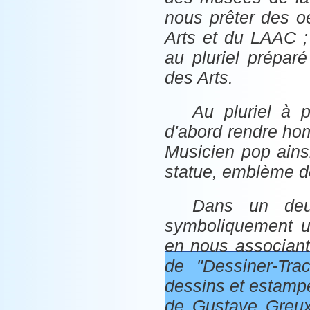
nous prêter des o
Arts et du LAAC ;
au pluriel préparé
des Arts.
Au pluriel à p
d'abord rendre ho
Musicien pop ainsi
statue, emblème de
Dans un deu
symboliquement un
en nous associant
de "Dessiner-Tra
dessins et estamp
de Gustave Greux