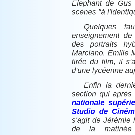
Elephant de Gus V
scènes "à l'identiq
Quelques fa
enseignement de s
des portraits hy
Marciano, Emilie M
tirée du film, il s
d'une lycéenne aujo
Enfin la derni
section qui aprè
nationale supéri
Studio de Ciném
s'agit de Jérémie 
de la matinée 