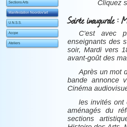
Cliquez s
Sections Arts
Manifestation Noordov'art
Soirée inaugurale : M
U.N.S.S.
C'est avec p
Accpe
enseignants des se
Ateliers
soir, Mardi vers 
avant-goût des man
Après un mot d
bande annonce vi
Cinéma audiovisuel
les invités ont
aménagés du réfe
sections artistiq
Histoire des Arts,