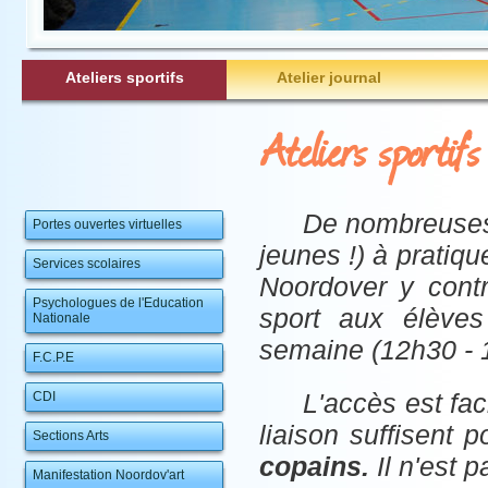
Ateliers sportifs
Atelier journal
Ateliers sportifs
De nombreuses 
Portes ouvertes virtuelles
jeunes !) à pratiqu
Services scolaires
Noordover y contr
Psychologues de l'Education
sport aux élèves
Nationale
semaine (12h30 - 
F.C.P.E
L'accès est fac
CDI
liaison suffisent 
Sections Arts
copains.
Il n'est p
Manifestation Noordov'art