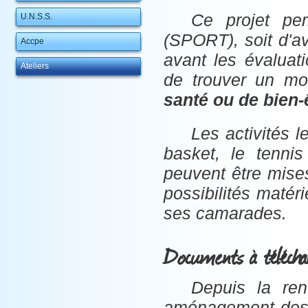
Ce projet pe
U.N.S.S.
(SPORT), soit d'a
Accpe
avant les évalua
Ateliers
de trouver un m
santé ou de bien-
Les activités l
basket, le tennis 
peuvent être mise
possibilités matéri
ses camarades.
Documents à télécha
Depuis la ren
aménagement des a