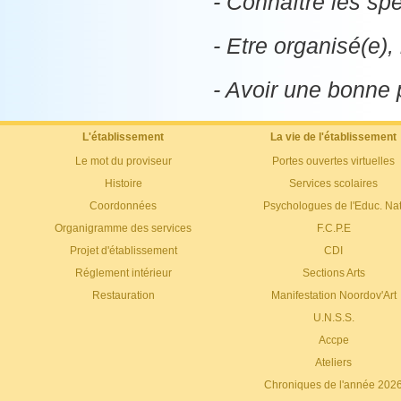
- Connaître les spé
- Etre organisé(e),
- Avoir une bonne 
L'établissement
La vie de l'établissement
Le mot du proviseur
Portes ouvertes virtuelles
Histoire
Services scolaires
Coordonnées
Psychologues de l'Educ. Nat
Organigramme des services
F.C.P.E
Projet d'établissement
CDI
Réglement intérieur
Sections Arts
Restauration
Manifestation Noordov'Art
U.N.S.S.
Accpe
Ateliers
Chroniques de l'année 202