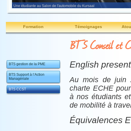
Une étudiante au Salon de l'automobile du Kursaal
Formation
Témoignages
Atou
BTS Conseil et Co
English present
BTS gestion de la PME
BTS Support à l’Action
Au mois de juin 
Managériale
charte ECHE pour 
BTS CCST
à nos étudiants e
de mobilité à trave
Équivalences E