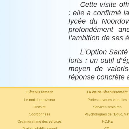
Cette visite of
: elle a confirmé l
lycée du Noordove
profondément anc
l’ambition de ses 
L’Option Santé 
forts : un outil d
moyen de valoris
réponse concrète 
L'établissement
La vie de l'établissement
Le mot du proviseur
Portes ouvertes virtuelles
Histoire
Services scolaires
Coordonnées
Psychologues de l'Educ. Nat
Organigramme des services
F.C.P.E
Projet d'établissement
CDI