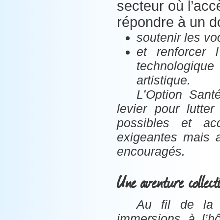
secteur où l’accè
répondre à un do
soutenir les vo
et renforcer l
technologique
artistique.
L’Option Sant
levier pour lutte
possibles et a
exigeantes mais a
encouragés.
Une aventure collecti
Au fil de la 
immersions à l’hô