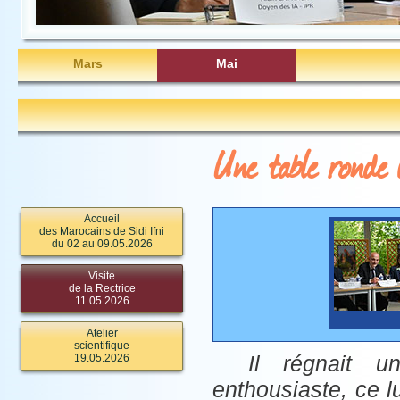
Mars
Mai
Une table ronde 
Accueil
des Marocains de Sidi Ifni
du 02 au 09.05.2026
Visite
de la Rectrice
11.05.2026
Atelier
scientifique
Il régnait u
19.05.2026
enthousiaste, ce 